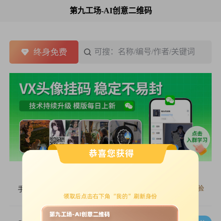
第九工场-AI创意二维码
默认排序
终身免费
可搜：名称/编号/作者/关键词
搜
最新上传
使用最多
收藏最多
本月热门
当日热门
免费体验
排序
手机海报
主题